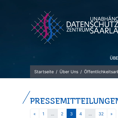
zum Inhalt
ÜBE
Startseite
Über Uns
Öffentlichkeitsar
PRESSEMITTEILUNGE
«
1
…
2
3
4
…
32
»