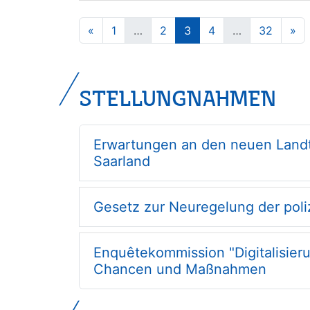
«
1
…
2
3
4
…
32
»
STELLUNGNAHMEN
Erwartungen an den neuen Landt
Saarland
Gesetz zur Neuregelung der poli
Enquêtekommission "Digitalisier
Chancen und Maßnahmen