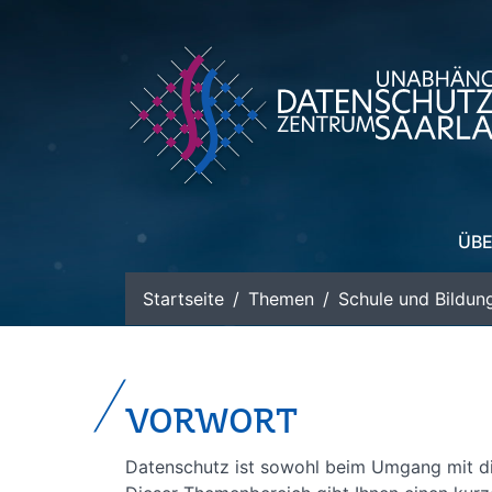
zum Inhalt
ÜBE
Startseite
Themen
Schule und Bildun
VORWORT
Datenschutz ist sowohl beim Umgang mit dig