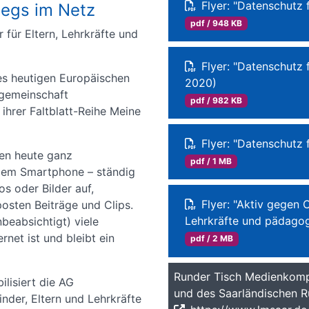
Flyer: "Datenschutz 
wegs im Netz
pdf / 948 KB
 für Eltern, Lehrkräfte und
Flyer: "Datenschutz 
es heutigen Europäischen
2020)
sgemeinschaft
pdf / 982 KB
ihrer Faltblatt-Reihe Meine
Flyer: "Datenschutz 
en heute ganz
pdf / 1 MB
 dem Smartphone – ständig
os oder Bilder auf,
Flyer: "Aktiv gegen
osten Beiträge und Clips.
Lehrkräfte und pädagog
beabsichtigt) viele
rnet ist und bleibt ein
pdf / 2 MB
Runder Tisch Medienkomp
ilisiert die AG
und des Saarländischen 
der, Eltern und Lehrkräfte