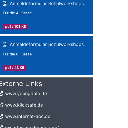
Anmeldeformular Schulworkshops
Für die 4. Klasse
pdf / 103 KB
Anmeldeformular Schulworkshops
Für die 6. Klasse
pdf / 43 KB
Externe Links
www.youngdata.de
www.klicksafe.de
www.internet-abc.de
www.lmsaar.de/courage/