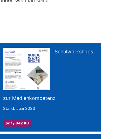
inder, wie man seine
Schulworkshops
zur Medienkompetenz
Stand: Juni 2023
pdf / 842 KB