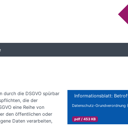
BER UNS
THEMEN
ONLINE-DIENSTE
DATENSC
e
en durch die DSGVO spürbar
Informationsblatt: Betro
flichten, die der
Datenschutz-Grundverordnung
DSGVO eine Reihe von
er den öffentlichen oder
pdf / 453 KB
ogene Daten verarbeiten,