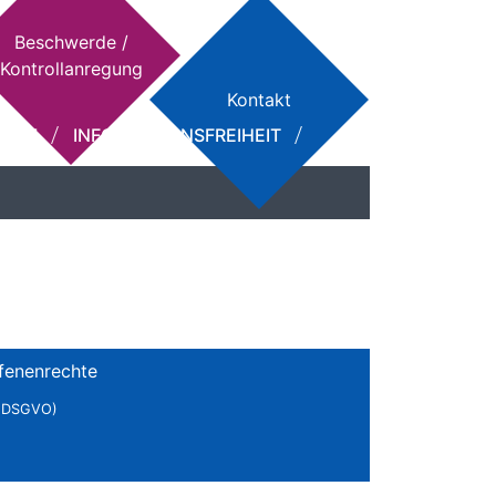
Beschwerde /
Kontrollanregung
Kontakt
HUTZ
INFORMATIONSFREIHEIT
ffenenrechte
 (DSGVO)