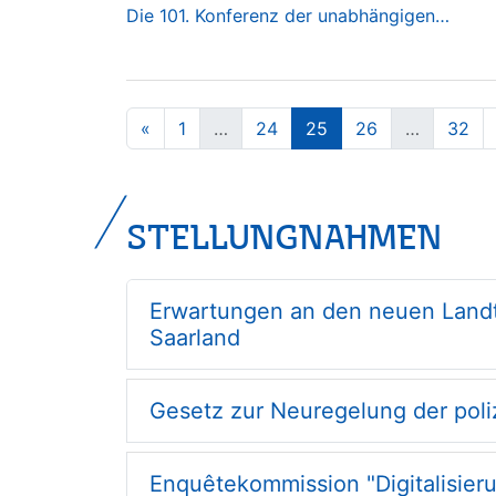
Die 101. Konferenz der unabhängigen…
«
1
…
24
25
26
…
32
STELLUNGNAHMEN
Erwartungen an den neuen Landt
Saarland
Gesetz zur Neuregelung der poli
Enquêtekommission "Digitalisier