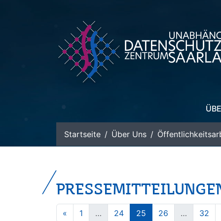
zum Inhalt
ÜBE
Startseite
Über Uns
Öffentlichkeitsar
PRESSEMITTEILUNGE
«
1
…
24
25
26
…
32