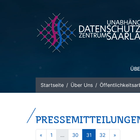
zum Inhalt
ÜBE
Startseite
Über Uns
Öffentlichkeitsar
PRESSEMITTEILUNGE
«
1
…
30
31
32
»